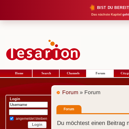
BIST DU BEREI
Das nächste Kapitel
geht
Home
Search
Channels
Forum
Cityg
Forum
» Forum
Login
Forum
angemeldet bleiben
Du möchtest einen Beitrag