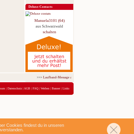
Deluxe-Contacts
Manuela3101 (64)
aus Schwarzwald
schalten
>>>
Laufband-Message ab nur 5,95 € für 3 Tage!
<<<
ssum
|
Datenschutz
|
AGB
|
FAQ
|
Werben
|
Banner
|
Links
r Cookies findest du in unseren
nverstanden.