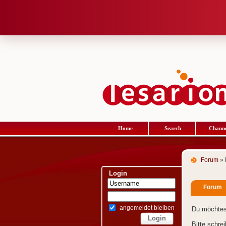
Home
Search
Channe
Forum
» 
Login
Forum
angemeldet bleiben
Du möchtes
Bitte schre