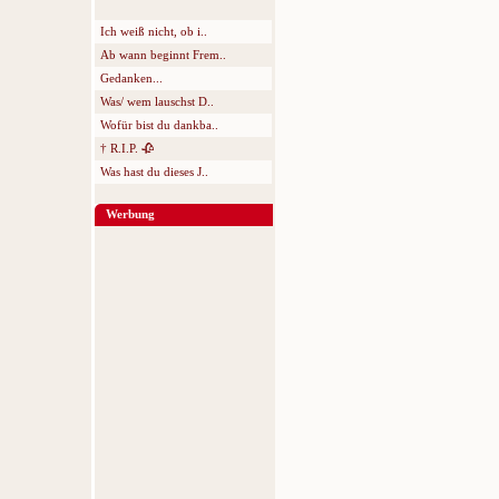
Ich weiß nicht, ob i..
Ab wann beginnt Frem..
Gedanken...
Was/ wem lauschst D..
Wofür bist du dankba..
† R.I.P. 🥀
Was hast du dieses J..
Werbung