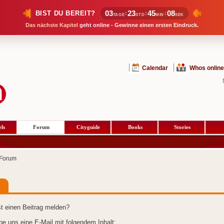
03
23
45
08
BIST DU BEREIT?
:
:
:
TAGE
STD
MIN
SEK
Das nächste Kapitel
geht online - Gewinne einen ersten Eindruck.
Calendar
Whos online
ls
Forum
Cityguide
Books
Stories
Forum
t einen Beitrag melden?
ibe uns eine E-Mail mit folgendem Inhalt: