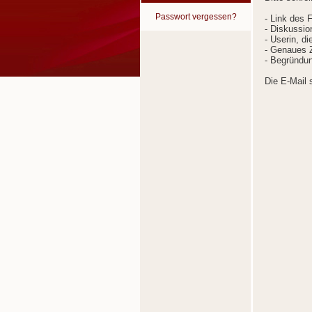
Passwort vergessen?
- Link des 
- Diskussion
- Userin, d
- Genaues Z
- Begründun
Die E-Mail 