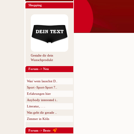
Shopping
Gestalte dir dein
Wunschprodukt
Forum -> Neu
Was/ wem lauschst D..
Sport -Sport-Sport 7..
Erfahrungen hier
Anybody interested i..
Literatur, . . .
Was geht dir gerade ..
Zimmer in Köln
Forum -> Beste