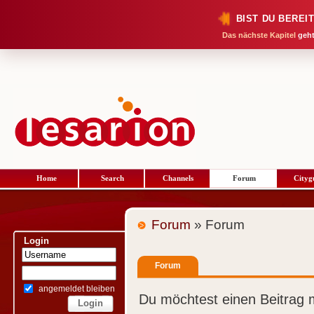
BIST DU BEREI
Das nächste Kapitel
geht
Home
Search
Channels
Forum
Cityg
Forum
» Forum
Login
Forum
angemeldet bleiben
Du möchtest einen Beitrag