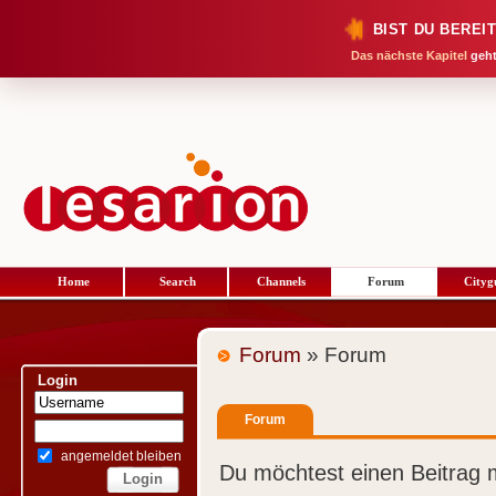
BIST DU BEREI
Das nächste Kapitel
geht
Home
Search
Channels
Forum
Cityg
Forum
» Forum
Login
Forum
angemeldet bleiben
Du möchtest einen Beitrag