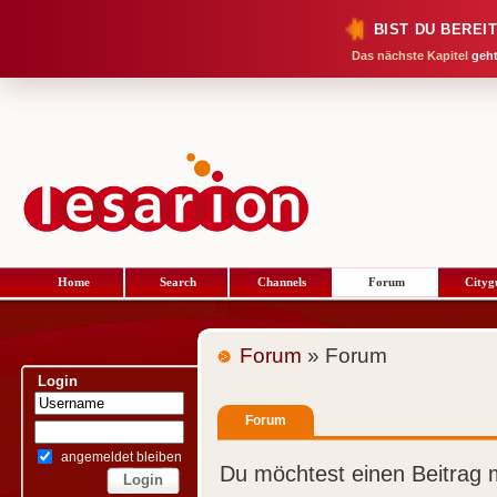
BIST DU BEREI
Das nächste Kapitel
geht
Home
Search
Channels
Forum
Cityg
Forum
» Forum
Login
Forum
angemeldet bleiben
Du möchtest einen Beitrag