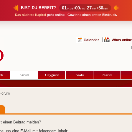
01
00
27
50
BIST DU BEREIT?
:
:
:
TAGE
STD
MIN
SEK
Das nächste Kapitel
geht online - Gewinne einen ersten Eindruck.
Calendar
Whos online
ls
Forum
Cityguide
Books
Stories
Forum
t einen Beitrag melden?
ibe uns eine E-Mail mit folgendem Inhalt: