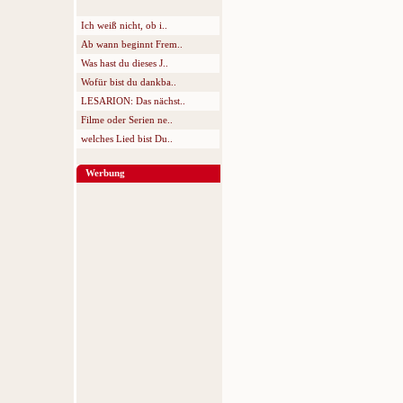
Ich weiß nicht, ob i..
Ab wann beginnt Frem..
Was hast du dieses J..
Wofür bist du dankba..
LESARION: Das nächst..
Filme oder Serien ne..
welches Lied bist Du..
Werbung