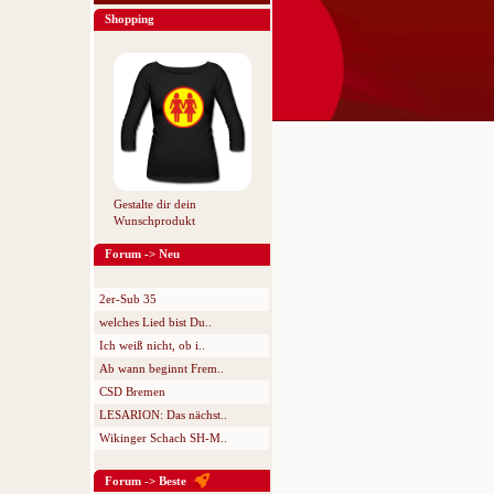
Shopping
Gestalte dir dein
Wunschprodukt
Forum -> Neu
2er-Sub 35
welches Lied bist Du..
Ich weiß nicht, ob i..
Ab wann beginnt Frem..
CSD Bremen
LESARION: Das nächst..
Wikinger Schach SH-M..
Forum -> Beste