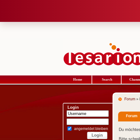
Home
Search
Channe
Forum
» 
Login
Forum
angemeldet bleiben
Du möchtes
Bitte schre