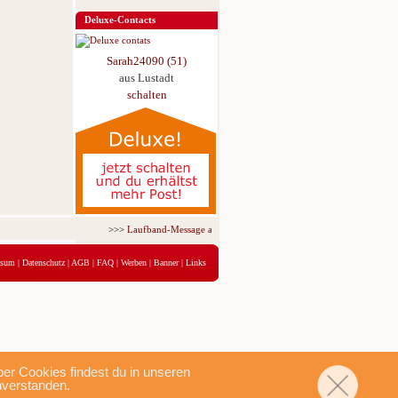
Deluxe-Contacts
Sarah24090 (51)
aus Lustadt
schalten
>>>
Laufband-Message ab nur 5,95 € für 3 Tage!
<<<
ssum
|
Datenschutz
|
AGB
|
FAQ
|
Werben
|
Banner
|
Links
r Cookies findest du in unseren
nverstanden.