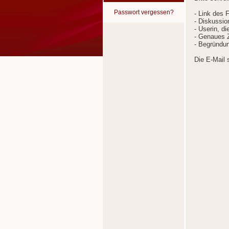
Passwort vergessen?
- Link des 
- Diskussion
- Userin, d
- Genaues Z
- Begründun
Die E-Mail 