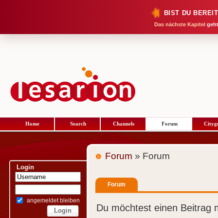
BIST DU BEREI
Das nächste Kapitel
geht
Home
Search
Channels
Forum
Cityg
Forum
» Forum
Login
Forum
angemeldet bleiben
Du möchtest einen Beitrag