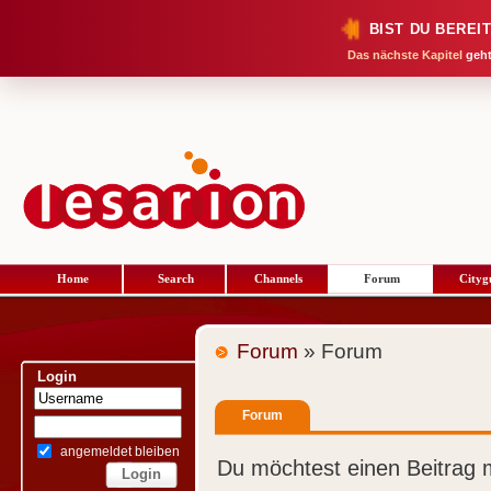
BIST DU BEREI
Das nächste Kapitel
geht
Home
Search
Channels
Forum
Cityg
Forum
» Forum
Login
Forum
angemeldet bleiben
Du möchtest einen Beitrag