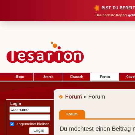
BIST DU BEREI
Das nächste Kapitel
geht
Home
Search
Channels
Forum
Cityg
Forum
» Forum
Login
Forum
angemeldet bleiben
Du möchtest einen Beitrag