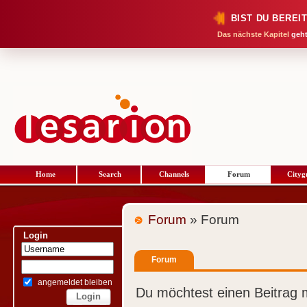
BIST DU BEREI
Das nächste Kapitel
geht
Home
Search
Channels
Forum
Cityg
Forum
» Forum
Login
Forum
angemeldet bleiben
Du möchtest einen Beitrag