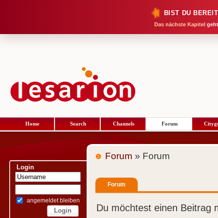
BIST DU BEREI
Das nächste Kapitel
geht
Home
Search
Channels
Forum
Cityg
Forum
» Forum
Login
Forum
angemeldet bleiben
Du möchtest einen Beitrag