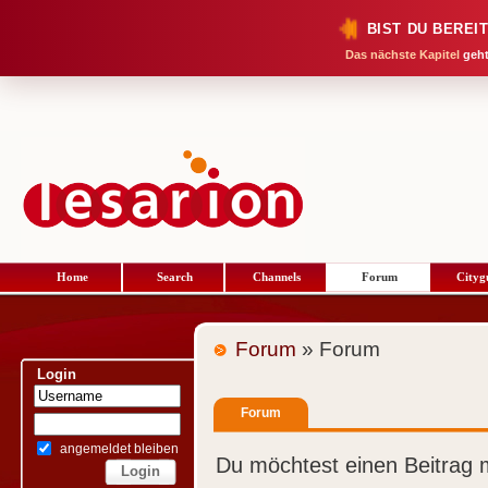
BIST DU BEREI
Das nächste Kapitel
geht
Home
Search
Channels
Forum
Cityg
Forum
» Forum
Login
Forum
angemeldet bleiben
Du möchtest einen Beitrag