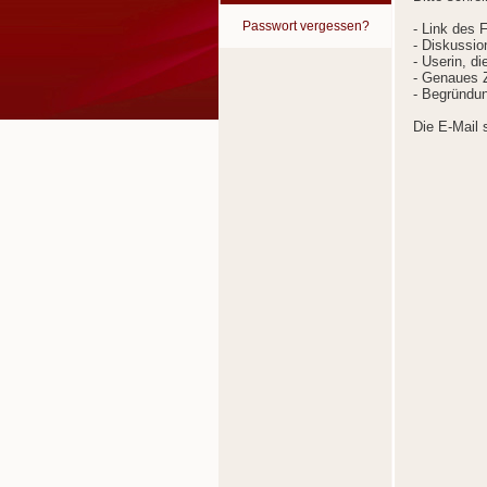
Passwort vergessen?
- Link des 
- Diskussion
- Userin, d
- Genaues Z
- Begründun
Die E-Mail 