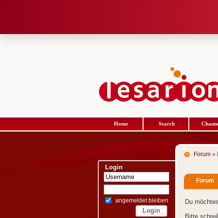
Home
Search
Channe
Forum
» 
Login
Forum
angemeldet bleiben
Du möchtes
Bitte schre