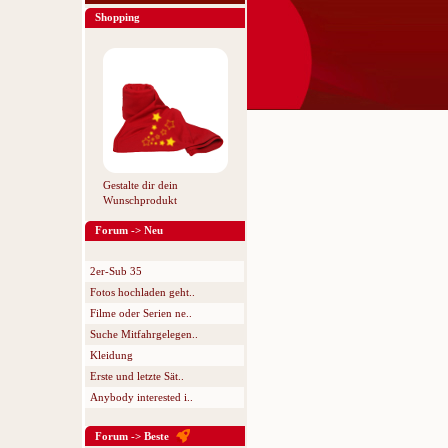
Shopping
Gestalte dir dein
Wunschprodukt
Forum -> Neu
2er-Sub 35
Fotos hochladen geht..
Filme oder Serien ne..
Suche Mitfahrgelegen..
Kleidung
Erste und letzte Sät..
Anybody interested i..
Forum -> Beste