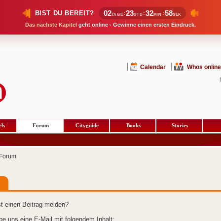
02
23
32
58
BIST DU BEREIT?
:
:
:
TAGE
STD
MIN
SEK
Das nächste Kapitel
geht online - Gewinne einen ersten Eindruck.
Calendar
Whos online
ls
Forum
Cityguide
Books
Stories
Forum
t einen Beitrag melden?
ibe uns eine E-Mail mit folgendem Inhalt: