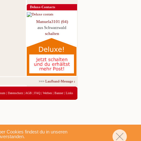
Deluxe-Contacts
Manuela3101 (64)
aus Schwarzwald
schalten
>>>
Laufband-Message ab nur 5,95 € für 3 Tage!
<<<
ssum
|
Datenschutz
|
AGB
|
FAQ
|
Werben
|
Banner
|
Links
r Cookies findest du in unseren
nverstanden.