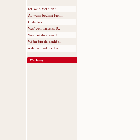
Ich weiß nicht, ob i..
Ab wann beginnt Frem..
Gedanken...
Was/ wem lauschst D..
Was hast du dieses J..
Wofür bist du dankba..
welches Lied bist Du..
Werbung