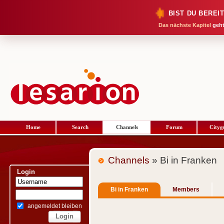
BIST DU BEREI
Das nächste Kapitel
geht
Home
Search
Channels
Forum
Cityg
Channels
» Bi in Franken
Login
Bi in Franken
Members
angemeldet bleiben