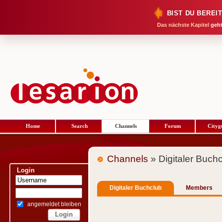
BIST DU BEREI
Das nächste Kapitel
geht
Home
Search
Channels
Forum
Cityg
Channels
» Digitaler Buch
Login
Digitaler Buchclub
Members
angemeldet bleiben