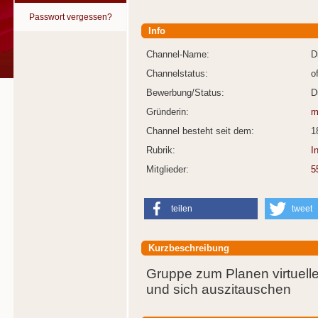
Passwort vergessen?
Info
Channel-Name:
D
Channelstatus:
o
Bewerbung/Status:
D
Gründerin:
m
Channel besteht seit dem:
1
Rubrik:
I
Mitglieder:
5
teilen
tweet
Kurzbeschreibung
Gruppe zum Planen virtuell
und sich auszitauschen