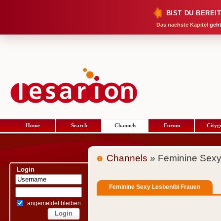
BIST DU BEREI
Das nächste Kapitel
geht
Home
Search
Channels
Forum
Cityg
Channels
» Feminine Sexy
Login
Feminine Sexy Lesben/bi Frauen
angemeldet bleiben