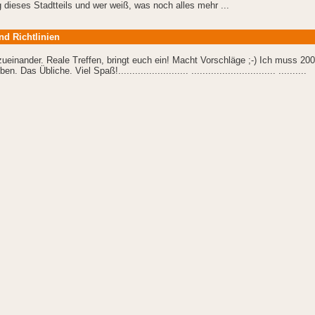
dieses Stadtteils und wer weiß, was noch alles mehr ...
nd Richtlinien
zueinander. Reale Treffen, bringt euch ein! Macht Vorschläge ;-) Ich muss 20
en. Das Übliche. Viel Spaß!......................... .............................. ..........