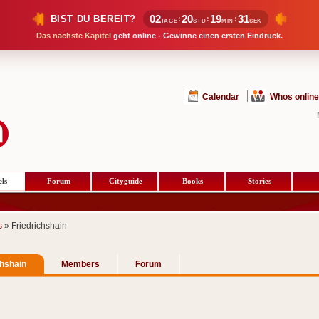
02
20
19
31
BIST DU BEREIT?
:
:
:
TAGE
STD
MIN
SEK
Das nächste Kapitel
geht online - Gewinne einen ersten Eindruck.
Calendar
Whos online
ls
Forum
Cityguide
Books
Stories
s
» Friedrichshain
chshain
Members
Forum