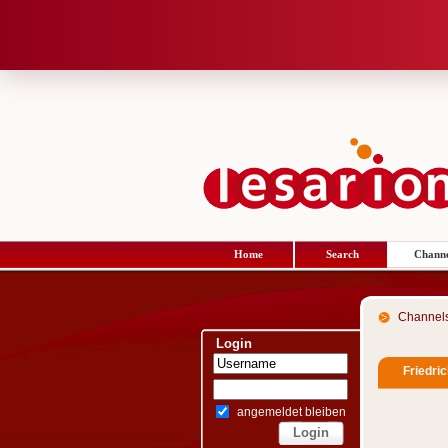
Home
Search
Channe
Channel
Login
Friedri
angemeldet bleiben