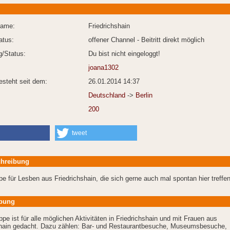
Name:
Friedrichshain
atus:
offener Channel - Beitritt direkt möglich
/Status:
Du bist nicht eingeloggt!
joana1302
esteht seit dem:
26.01.2014 14:37
Deutschland
->
Berlin
200
tweet
hreibung
e für Lesben aus Friedrichshain, die sich gerne auch mal spontan hier treffen
bung
pe ist für alle möglichen Aktivitäten in Friedrichshain und mit Frauen aus
shain gedacht. Dazu zählen: Bar- und Restaurantbesuche, Museumsbesuche,