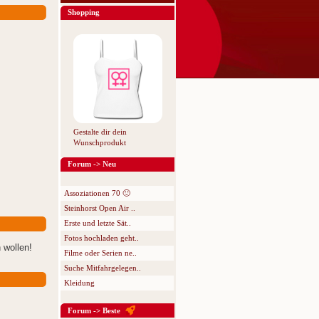
Shopping
Gestalte dir dein
Wunschprodukt
Forum -> Neu
Assoziationen 70 🙂
Steinhorst Open Air ..
Erste und letzte Sät..
Fotos hochladen geht..
 wollen!
Filme oder Serien ne..
Suche Mitfahrgelegen..
Kleidung
Forum -> Beste