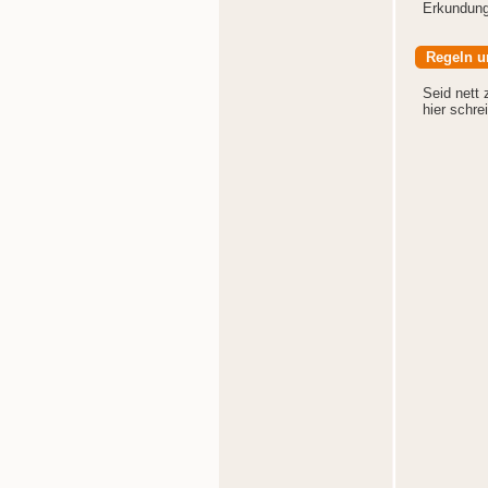
Erkundung 
Regeln u
Seid nett 
hier schreib