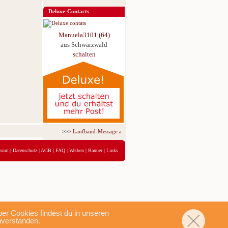
Deluxe-Contacts
Manuela3101 (64)
aus Schwarzwald
schalten
>>>
Laufband-Message ab nur 5,95 € für 3 Tage!
<<<
ssum
|
Datenschutz
|
AGB
|
FAQ
|
Werben
|
Banner
|
Links
r Cookies findest du in unseren
nverstanden.