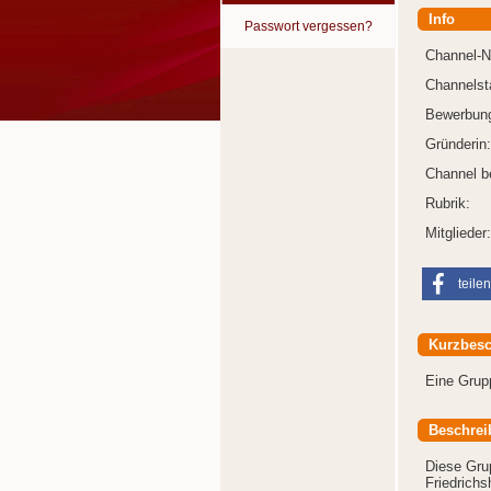
Info
Passwort vergessen?
Channel-
Channelst
Bewerbung
Gründerin:
Channel b
Rubrik:
Mitglieder:
teilen
Kurzbesc
Eine Grupp
Beschrei
Diese Grup
Friedrich