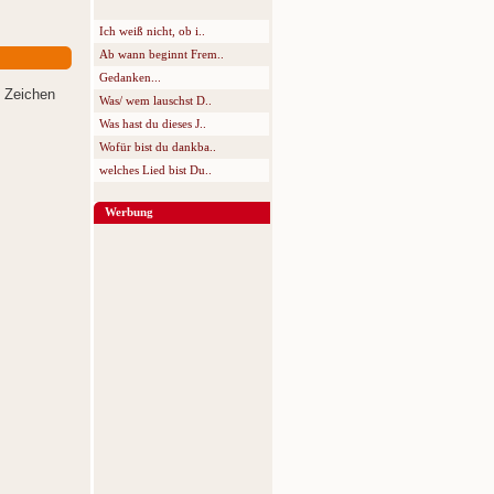
Ich weiß nicht, ob i..
Ab wann beginnt Frem..
Gedanken...
0 Zeichen
Was/ wem lauschst D..
Was hast du dieses J..
Wofür bist du dankba..
welches Lied bist Du..
Werbung