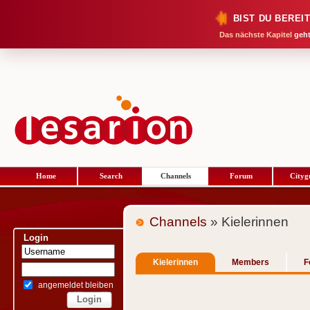
BIST DU BEREI
Das nächste Kapitel
geht
Home
Search
Channels
Forum
Cityg
Channels
» Kielerinnen
Login
Kielerinnen
Members
F
angemeldet bleiben