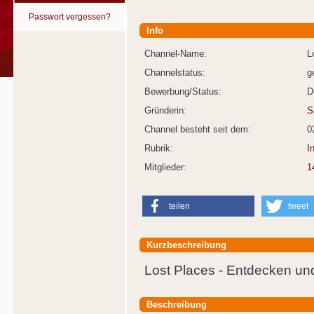
Passwort vergessen?
Info
Channel-Name:
L
Channelstatus:
g
Bewerbung/Status:
D
Gründerin:
S
Channel besteht seit dem:
0
Rubrik:
I
Mitglieder:
1
teilen
tweet
Kurzbeschreibung
Lost Places - Entdecken und
Beschreibung