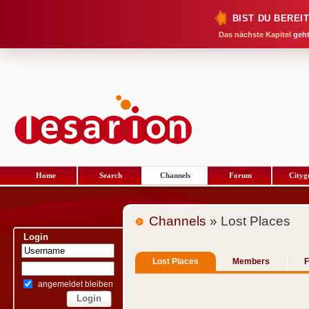
BIST DU BEREI
Das nächste Kapitel
geht
Home
Search
Channels
Forum
Cityg
Channels
» Lost Places
Login
Lost Places
Members
angemeldet bleiben