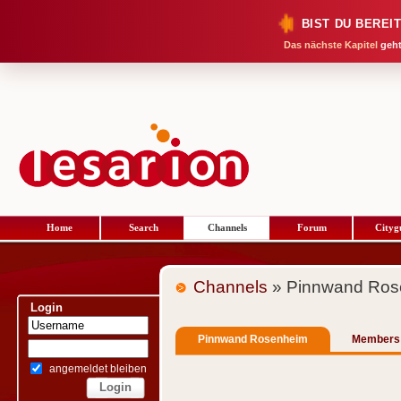
BIST DU BEREI
Das nächste Kapitel
geht
Home
Search
Channels
Forum
Cityg
Channels
» Pinnwand Ros
Login
Pinnwand Rosenheim
Members
angemeldet bleiben