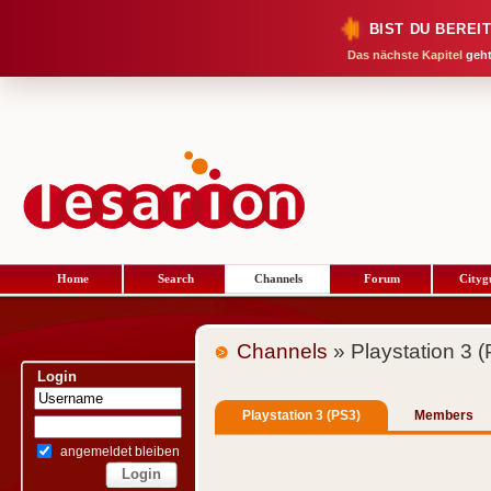
BIST DU BEREI
Das nächste Kapitel
geht
Home
Search
Channels
Forum
Cityg
Channels
» Playstation 3 
Login
Playstation 3 (PS3)
Members
angemeldet bleiben