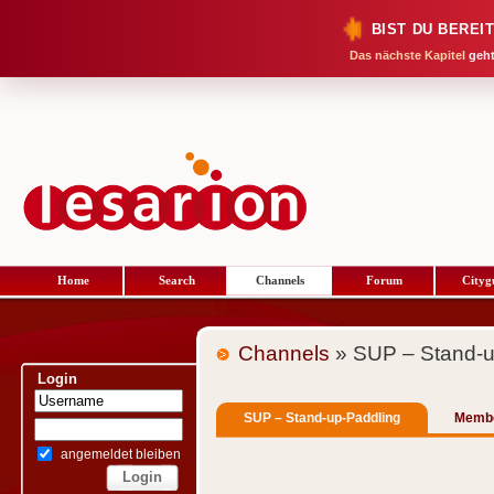
BIST DU BEREI
Das nächste Kapitel
geht
Home
Search
Channels
Forum
Cityg
Channels
» SUP – Stand-u
Login
SUP – Stand-up-Paddling
Memb
angemeldet bleiben