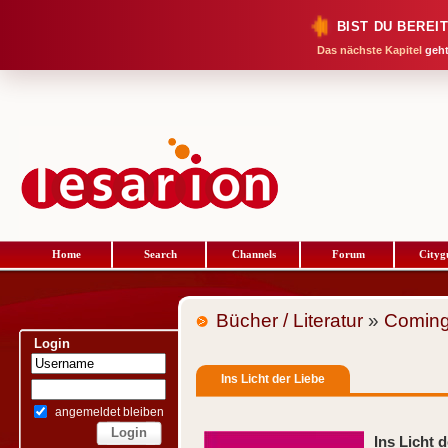
BIST DU BEREI
Das nächste Kapitel
geht
Home
Search
Channels
Forum
Cityg
Bücher / Literatur
»
Coming
Login
Ins Licht der Liebe
angemeldet bleiben
Ins Licht 