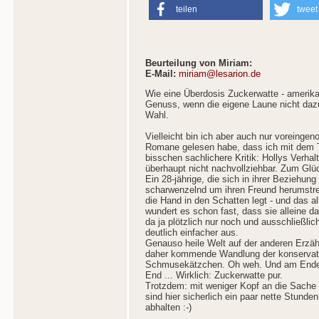
teilen
tweet
Beurteilung von Miriam:
E-Mail:
miriam@lesarion.de
Wie eine Überdosis Zuckerwatte - amerika
Genuss, wenn die eigene Laune nicht dazu 
Wahl.
Vielleicht bin ich aber auch nur voreingen
Romane gelesen habe, dass ich mit dem T
bisschen sachlichere Kritik: Hollys Verhal
überhaupt nicht nachvollziehbar. Zum Glüc
Ein 28-jährige, die sich in ihrer Beziehung 
scharwenzelnd um ihren Freund herumstrei
die Hand in den Schatten legt - und das al
wundert es schon fast, dass sie alleine d
da ja plötzlich nur noch und ausschließli
deutlich einfacher aus.
Genauso heile Welt auf der anderen Erzähl
daher kommende Wandlung der konservati
Schmusekätzchen. Oh weh. Und am Ende na
End ... Wirklich: Zuckerwatte pur.
Trotzdem: mit weniger Kopf an die Sach
sind hier sicherlich ein paar nette Stunde
abhalten :-)