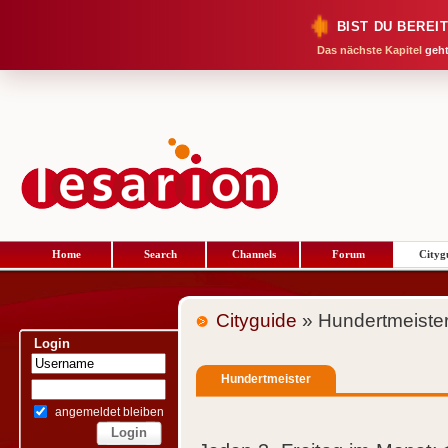
BIST DU BEREI
Das nächste Kapitel
geht
Home
Search
Channels
Forum
Cityg
Cityguide
» Hundertmeiste
Login
Hundertmeister
angemeldet bleiben