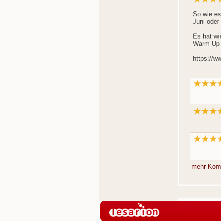
So wie es
Juni oder 
Es hat wi
Warm Up 
https://w
mehr Kom