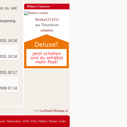
Deluxe-Contacts
es zu, seit
Renka123 (51)
 Reopening
aus Thiersheim
schalten
2011 18:34
2011 18:34
2011 00:17
2009 07:34
>>>
Laufband-Message ab nur 5,95 € für 3 Tage!
<<<
ssum
|
Datenschutz
|
AGB
|
FAQ
|
Werben
|
Banner
|
Links