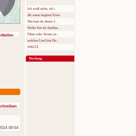
Ich weiß nicht, ob i..
Ab wann beginnt Frem..
Was hast du dieses J..
Wofür bist du dankba..
Filme oder Serien ne..
tteilen
welches Lied bist Du..
WALTZ
Werbung
2014 08:54