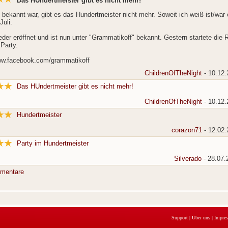
Das HUndertmeister gibt es nicht mehr!
 bekannt war, gibt es das Hundertmeister nicht mehr. Soweit ich weiß ist/war 
Juli.
eder eröffnet und ist nun unter "Grammatikoff" bekannt. Gestern startete die
Party.
ww.facebook.com/grammatikoff
ChildrenOfTheNight
- 10.12.
Das HUndertmeister gibt es nicht mehr!
ChildrenOfTheNight
- 10.12.
Hundertmeister
corazon71
- 12.02.
Party im Hundertmeister
Silverado
- 28.07.
mentare
Support
|
Über uns
|
Impre