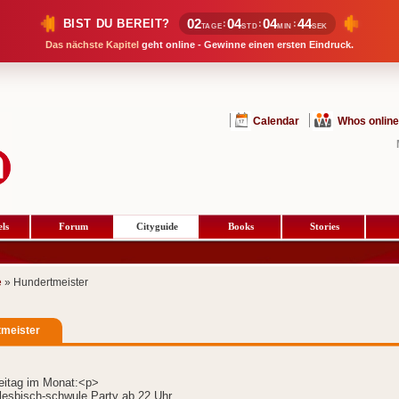
02
04
04
43
BIST DU BEREIT?
:
:
:
TAGE
STD
MIN
SEK
Das nächste Kapitel
geht online - Gewinne einen ersten Eindruck.
Calendar
Whos online
ls
Forum
Cityguide
Books
Stories
e
» Hundertmeister
meister
eitag im Monat:<p>
sbisch-schwule Party ab 22 Uhr,