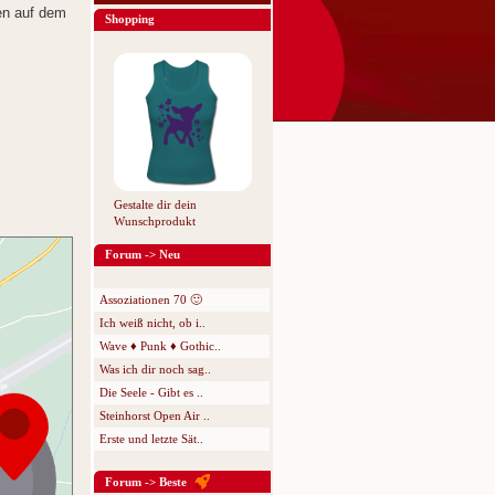
en auf dem
Shopping
Gestalte dir dein
Wunschprodukt
Forum -> Neu
Assoziationen 70 🙂
Ich weiß nicht, ob i..
Wave ♦ Punk ♦ Gothic..
Was ich dir noch sag..
Die Seele - Gibt es ..
Steinhorst Open Air ..
Erste und letzte Sät..
Forum -> Beste