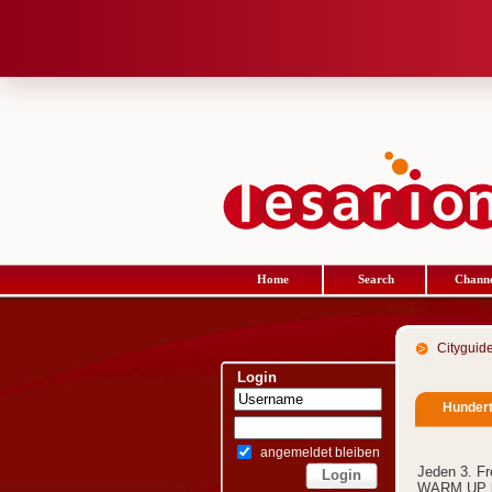
Home
Search
Channe
Cityguid
Login
Hundert
angemeldet bleiben
Jeden 3. Fr
WARM UP le