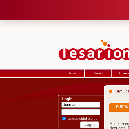
Home
Search
Channe
Cityguid
Login
PURPU
angemeldet bleiben
Musik: han
Next date: F