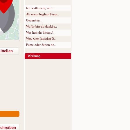
Ich weiß nicht, ob i..
Ab wann beginnt Frem..
Gedanken...
Wofür bist du dankba..
Was hast du dieses J..
Was/ wem lauschst D..
Filme oder Serien ne..
tteilen
Werbung