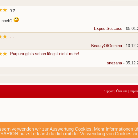
??
s noch?
ExpectSuccess
- 05.01.
...
BeautyOfGemina
- 10.12.
Purpura gibts schon längst nicht mehr!
snezana
- 05.12.
Support
|
Über uns
|
Impre
sern verwenden wir zur Auswertung Cookies. Mehr Informationen übe
SARION nutzst erklärst du dich mit der Verwendung von Cookies ei