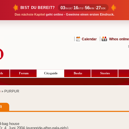
03
16
56
26
BIST DU BEREIT?
:
:
:
TAGE
STD
MIN
SEK
Das nächste Kapitel
geht online - Gewinne einen ersten Eindruck.
Calendar
Whos online
ls
Forum
Cityguide
Books
Stories
e
» PURPUR
R
d-bag house
r. 4. Juni 2004 (europride-after-gala-girls)