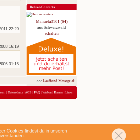
Deluxe-Contacts
Manuela3101 (64)
aus Schwarzwald
2011 22:29
schalten
2008 16:19
2006 01:15
>>>
Laufband-Message ab nur 5,95 € für 3 Tage!
<<<
ssum
|
Datenschutz
|
AGB
|
FAQ
|
Werben
|
Banner
|
Links
r Cookies findest du in unseren
nverstanden.