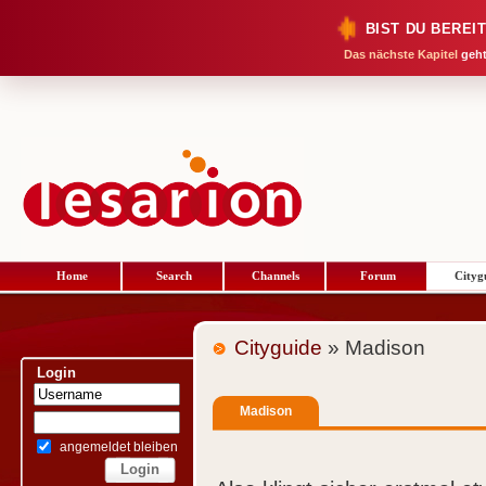
BIST DU BEREI
Das nächste Kapitel
geht
Home
Search
Channels
Forum
Cityg
Cityguide
» Madison
Login
Madison
angemeldet bleiben