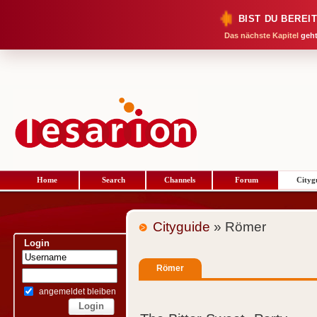
BIST DU BEREI
Das nächste Kapitel
geht
Home
Search
Channels
Forum
Cityg
Cityguide
» Römer
Login
Römer
angemeldet bleiben