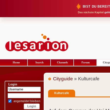
BIST DU BEREI
Das nächste Kapitel
geht
Home
Search
Channels
Forum
Cityg
Cityguide
» Kulturcafe
Login
Kulturcafe
angemeldet bleiben