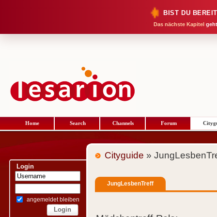
BIST DU BEREI
Das nächste Kapitel
geht
Home
Search
Channels
Forum
Cityg
Cityguide
» JungLesbenTre
Login
JungLesbenTreff
angemeldet bleiben