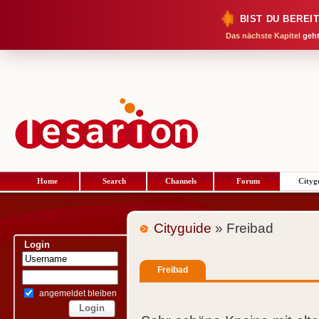
BIST DU BEREI
Das nächste Kapitel
geht
Home
Search
Channels
Forum
Cityg
Cityguide
» Freibad
Login
Freibad
angemeldet bleiben