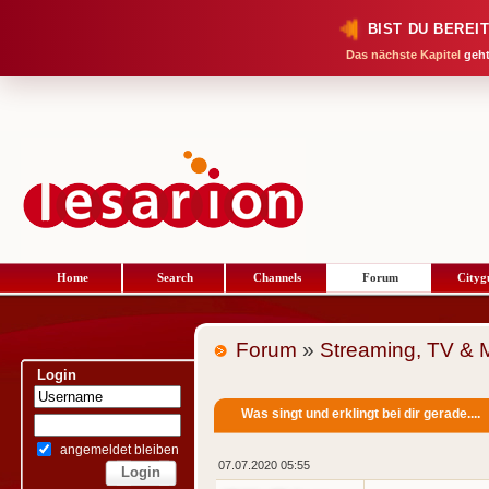
BIST DU BEREI
Das nächste Kapitel
geht
Home
Search
Channels
Forum
Cityg
Forum
»
Streaming, TV & 
Login
Was singt und erklingt bei dir gerade....
angemeldet bleiben
07.07.2020 05:55