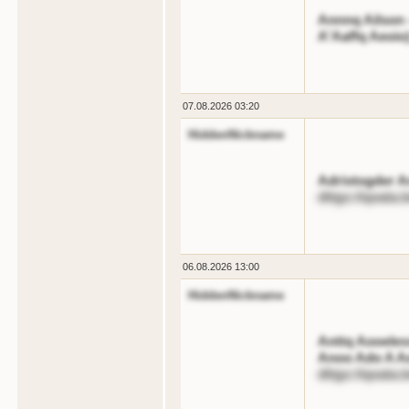
Annnq Ailson 
A'Aaffq Aeoio
07.08.2026 03:20
HiddenNickname
Adristogder Ar
dttgs://qoata
06.08.2026 13:00
HiddenNickname
Anttq Aooeles
Anoo Ado A A
dttgs://qoata