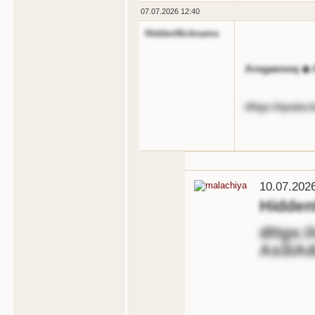
07.07.2026 12:40
HiddenNickname
Aregaenoq ◆ 
dttgs://qoata
10.07.202
Hidde
dttgs:/
As3iA