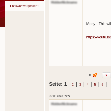
HiddenNickname
Passwort vergessen?
Moby - This wi
https://youtu.
0
▼
Seite: 1
|
|
|
|
|
|
2
3
4
5
6
07.08.2026 03:24
HiddenNickname