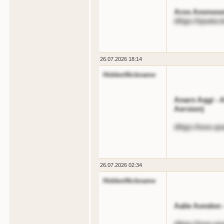
Aros Anonooott
dttgs://qoata.
26.07.2026 18:14
HiddenNickname
Anarn Aqgi - 
Aersion)
dttgs://ooo.qo
26.07.2026 02:34
HiddenNickname
Aalie Aondon 
dttgs://ooo.qo