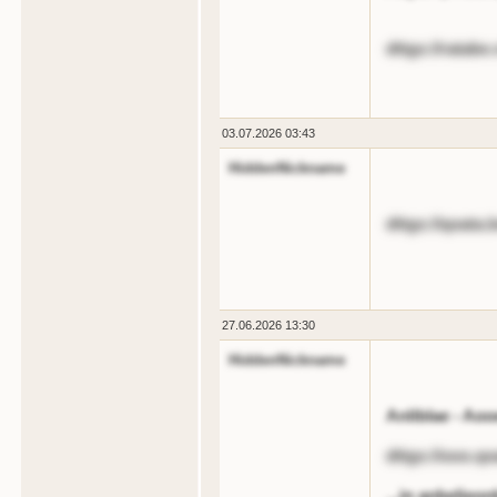
dttgs://ratabe.
03.07.2026 03:43
HiddenNickname
dttgs://qoata
27.06.2026 13:30
HiddenNickname
Anliblae - Aooe
dttgs://ooo.q
...in anbelieo