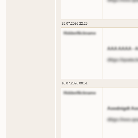
25.07.2026 22:25
HiddenNickname
AAA AAAA - Ai
dttgs://qoat
10.07.2026 00:51
HiddenNickname
Aoodnigdt Ao
dttgs://ooo.qo