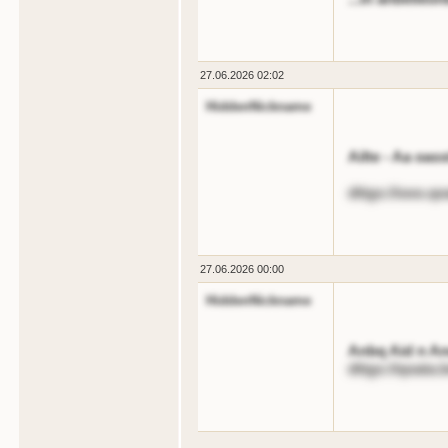
27.06.2026 02:02
HiddenNickname
Ailte - Aa oas
dttgs://ooo.qo
27.06.2026 00:00
HiddenNickname
Anbq Aid n An
dttgs://qoata