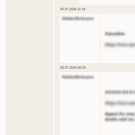
05.07.2026 11:18
HiddenNickname
Aansdine
dttgs://ooo.qo
05.07.2026 00:19
HiddenNickname
AAAAA AA A
dttgs://ooo.qo
&gaot;Ae snq t
doells oitd nn