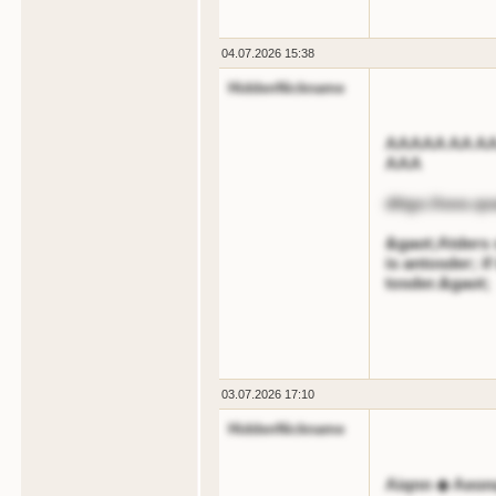
04.07.2026 15:38
HiddenNickname
AAAAA AA A
AAA
dttgs://ooo.qo
&gaot;Atders s
is antosder; if 
tosder.&gaot;
03.07.2026 17:10
HiddenNickname
Aiqnn ◆ Aeon