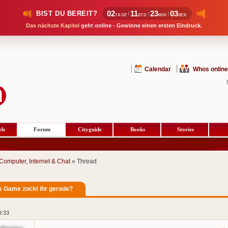
02
11
23
02
BIST DU BEREIT?
:
:
:
TAGE
STD
MIN
SEK
Das nächste Kapitel
geht online - Gewinne einen ersten Eindruck.
Calendar
Whos online
ls
Forum
Cityguide
Books
Stories
Computer, Internet & Chat
» Thread
 Game zockt ihr gerade?
9:33