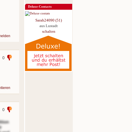
Deluxe-Contacts
Sarah24090 (51)
aus Lustadt
schalten
melden
0
tieren
0
ition
r