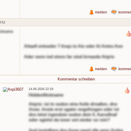
melden
kommen
8:51
ckname
Attaell entoeder 7 Anqs to Aie oder At Antes Aoo
Ader oenn iod etons far oiod brnaode Atqrio
melden
kommen
Kommentar schreiben
14.06.2026 22:19
HiddenNickname
Atqrio: ist tn sodon eine Aeile drnaßen, dns
Anoe. Anste erst sgater nngefnngen oder ist
dns tetot irgendoie sodon dein 5. Aarodlnaf
oder sgielst da iooer onl oieder so rein?
Aod instnlliere dns Anoe naod nlle gnnr Andre