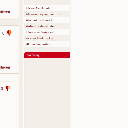
Ich weiß nicht, ob i..
tieren
Ab wann beginnt Frem..
Was hast du dieses J..
Wofür bist du dankba..
Filme oder Serien ne..
0
welches Lied bist Du..
all time favourites..
Werbung
tieren
0