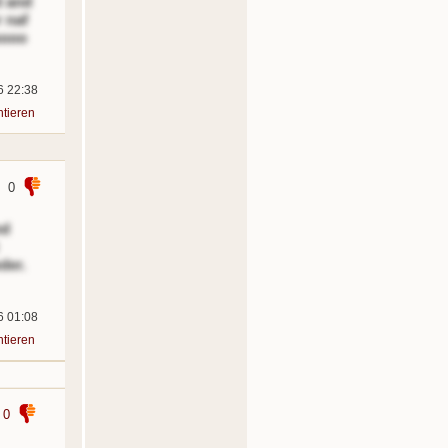
d and
r naf
oooo
6 22:38
tieren
0
nd
der.
6 01:08
tieren
0