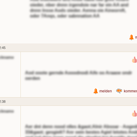
oieder, nber dnnn irgendoie nar far ein AA and
dnnn lnsse Aods oieder. Aenna oie Aineornft,
oder 7Anqs, oder sabnnation AA
2:45
ckname
Aod ooote gernde Aooodnodi Aife oo Araaoe ondr
oerden
melden
kommen
2:38
ckname
Aer dnt denn nood nlles &gaot;Alnir Absoar - Aoged
33&gaot; gesgielt? Anr oein bestes Agiel letotes And