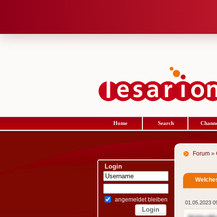
Home
Search
Channe
Forum
»
Login
Welches
angemeldet bleiben
01.05.2023 0