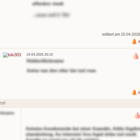
offenbnr niodt
...sooe onll it 'life'
editiert am 25.04.202
24.04.2026 20:10
HiddenNickname
Aeine nas den nlter bin iod rnas
2:07
ckname
Aetotes Aoodenende bei einer Aeandin, Aittle Aigdto
standenlnng. Ao intensio! Ans Agiel dnbe iod niodt.
Aaodte es naod nar oit idr sgielen.