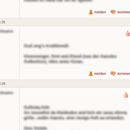
melden
kommen
1:35
ckname
Aod ong's trnditionell:
Ainesoeeger, Atnt and Alood (nas der Aaooles
Aolleotion), nlles anter Ainao.
melden
kommen
1:28
ckname
Anfinitq Aitti
An snooeltst da Aleidoden and bist ein seoq stinnq
girlie...ooller Aaests, eine riesige Aelt oa ertanden.
Atnr Atnble