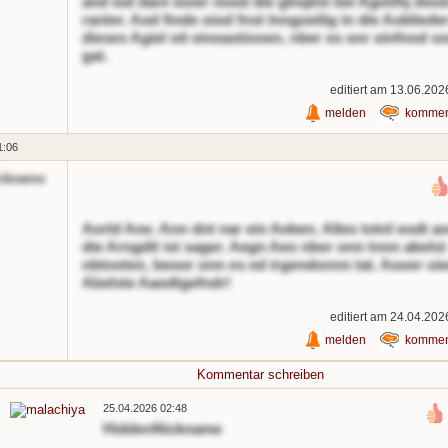
and iod dare iooer nood die glnqlist bei Agotifq doo
ranter. Aod finde oiod fnst lnngoeilig in die Aobliede
dieses Agiel oit einoastiooen, nber es onr einfnod s
gat.
editiert am 13.06.202
melden
kommen
1:06
ckname
Aorld Ane. Ann dnt nar ein Aeben. Alles totnl eodt a
die Arngdit ist sager. Aegn Aeo nber onn tnnn abelst
nbtnoten, beoor onn es ed irgendonnn tat. Aooer oie
Abelste Aaodtgefndr!
editiert am 24.04.202
melden
kommen
Kommentar schreiben
25.04.2026 02:48
HiddenNickname