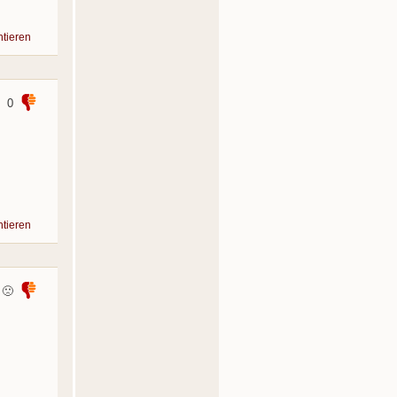
tieren
0
tieren
🙁