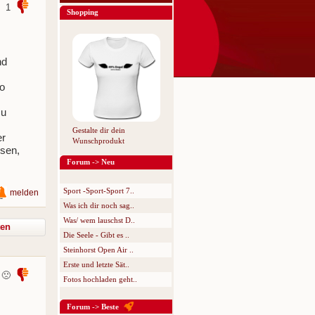
1
Shopping
nd
so
zu
Gestalte dir dein
er
Wunschprodukt
sen,
Forum -> Neu
Sport -Sport-Sport 7..
melden
Was ich dir noch sag..
Was/ wem lauschst D..
ten
Die Seele - Gibt es ..
Steinhorst Open Air ..
Erste und letzte Sät..
🙁
Fotos hochladen geht..
Forum -> Beste