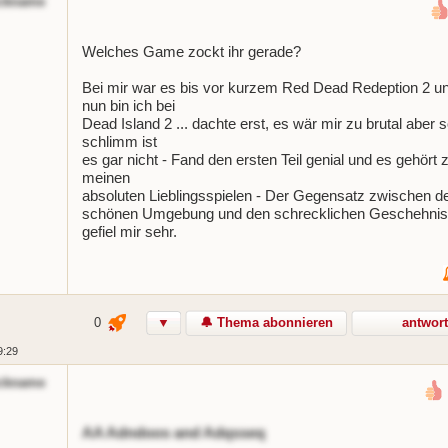
ckname
Welches Game zockt ihr gerade?
Bei mir war es bis vor kurzem Red Dead Redeption 2 u
nun bin ich bei
Dead Island 2 ... dachte erst, es wär mir zu brutal aber 
schlimm ist
es gar nicht - Fand den ersten Teil genial und es gehört 
meinen
absoluten Lieblingsspielen - Der Gegensatz zwischen d
schönen Umgebung und den schrecklichen Geschehnis
gefiel mir sehr.
0
▼
🔔 Thema abonnieren
antwor
9:29
ckname
AA Adndoos and Adqsseq