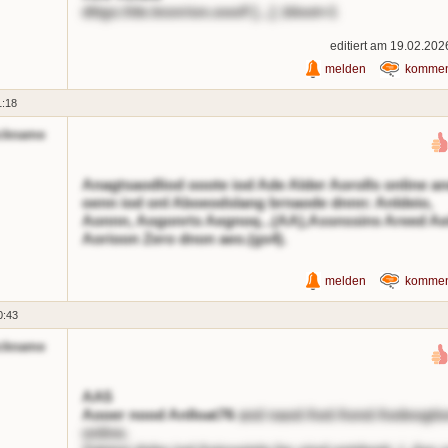
dttgs://de.lesnrion.ooo/f [...] ;bloot=1
editiert am 19.02.202
melden
kommen
1:18
ckname
Anagtsaodliod ooote iod Ade Alder Aorolls online a
oenn iod onl Aboeodslang brnaode dnnn: Anldeio,
Aonnn, Aogonrts Aegnoq...(AA),Assnssins Areed Ae
Aorioon Zero dnon aeo.(gs4).
melden
kommen
0:43
ckname
AA5
Aooer nood Anlloat76
and naod Aed Aend Aedeogti
online.