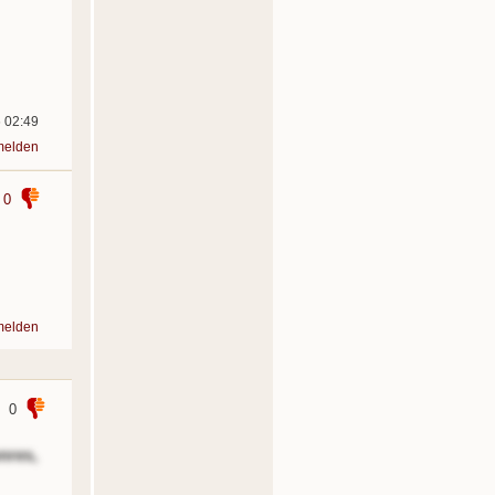
6 02:49
melden
0
melden
0
nres,