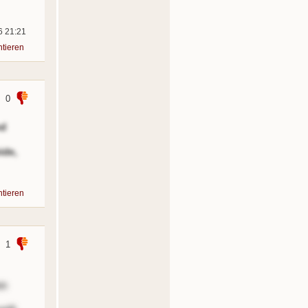
6 21:21
tieren
0
nd
ide,
tieren
1
on