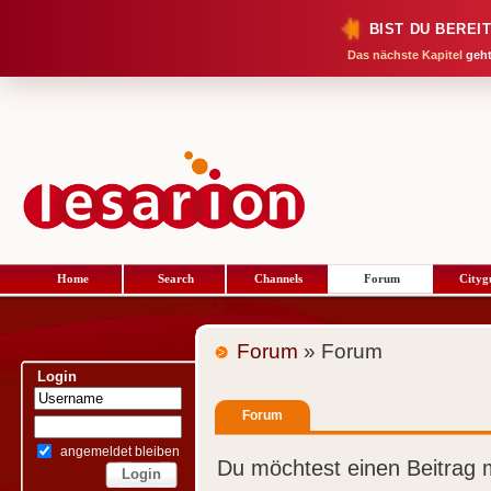
BIST DU BEREI
Das nächste Kapitel
geht
Home
Search
Channels
Forum
Cityg
Forum
» Forum
Login
Forum
angemeldet bleiben
Du möchtest einen Beitrag