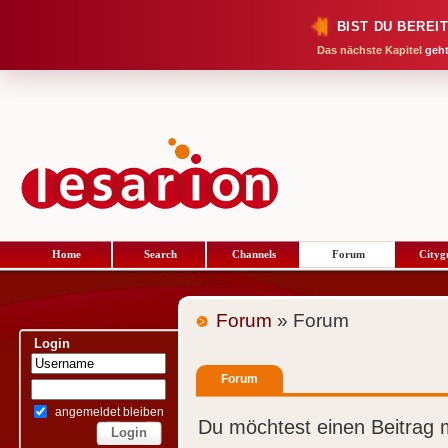
BIST DU BEREI
Das nächste Kapitel
geht
Home
Search
Channels
Forum
Cityg
Forum
» Forum
Login
Forum
angemeldet bleiben
Du möchtest einen Beitrag