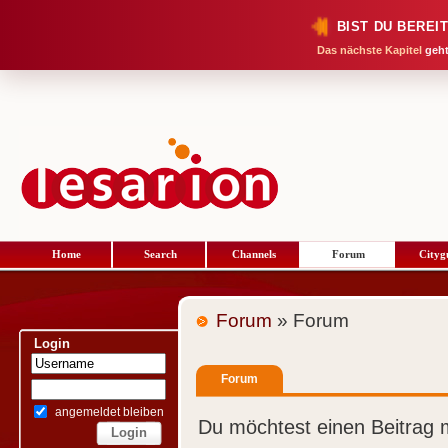
BIST DU BEREI
Das nächste Kapitel
geht
Home
Search
Channels
Forum
Cityg
Forum
» Forum
Login
Forum
angemeldet bleiben
Du möchtest einen Beitrag