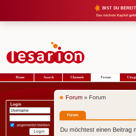
BIST DU BEREI
Das nächste Kapitel
geht
Home
Search
Channels
Forum
Cityg
Forum
» Forum
Login
Forum
angemeldet bleiben
Du möchtest einen Beitrag