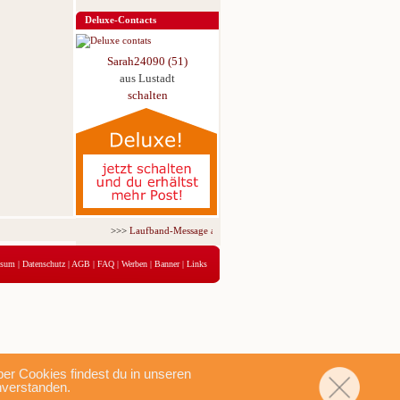
Deluxe-Contacts
Sarah24090 (51)
aus Lustadt
schalten
>>>
Laufband-Message ab nur 5,95 € für 3 Tage!
<<<
ssum
|
Datenschutz
|
AGB
|
FAQ
|
Werben
|
Banner
|
Links
r Cookies findest du in unseren
nverstanden.