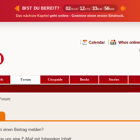
02
12
33
55
BIST DU BEREIT?
:
:
:
TAGE
STD
MIN
SEK
Das nächste Kapitel
geht online - Gewinne einen ersten Eindruck.
Calendar
Whos online
ls
Forum
Cityguide
Books
Stories
Forum
t einen Beitrag melden?
ibe uns eine E-Mail mit folgendem Inhalt: