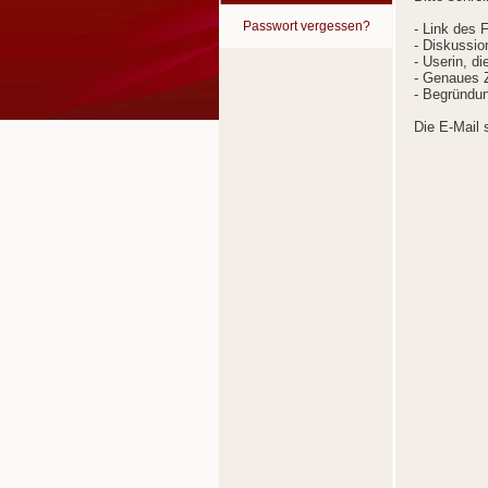
Passwort vergessen?
- Link des 
- Diskussion
- Userin, d
- Genaues Z
- Begründun
Die E-Mail 