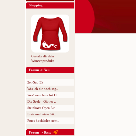
Shopping
Gestalte dir dein
Wunschprodukt
Forum -> Neu
2er-Sub 35
Was ich dir noch sag..
Was/ wem lauschst D..
Die Seele - Gibt es ..
Steinhorst Open Air ..
Erste und letzte Sät..
Fotos hochladen geht..
Forum -> Beste