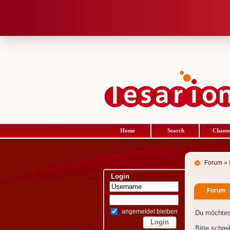
Home
Search
Channe
Forum
» 
Login
Forum
angemeldet bleiben
Du möchtes
Bitte schre