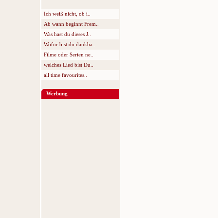
Ich weiß nicht, ob i..
Ab wann beginnt Frem..
Was hast du dieses J..
Wofür bist du dankba..
Filme oder Serien ne..
welches Lied bist Du..
all time favourites..
Werbung