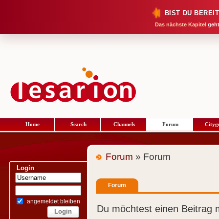
BIST DU BEREI
Das nächste Kapitel
geht
Home
Search
Channels
Forum
Cityg
Forum
» Forum
Login
Forum
angemeldet bleiben
Du möchtest einen Beitrag