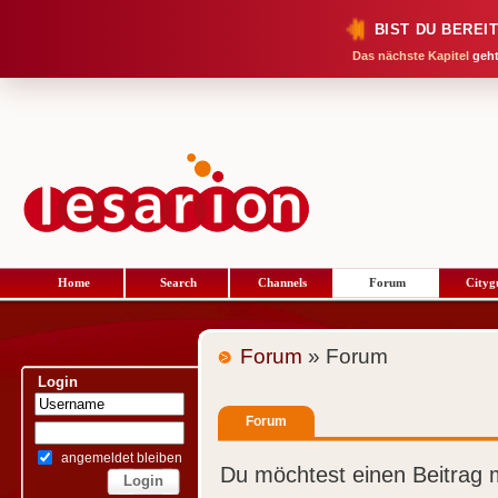
BIST DU BEREI
Das nächste Kapitel
geht
Home
Search
Channels
Forum
Cityg
Forum
» Forum
Login
Forum
angemeldet bleiben
Du möchtest einen Beitrag