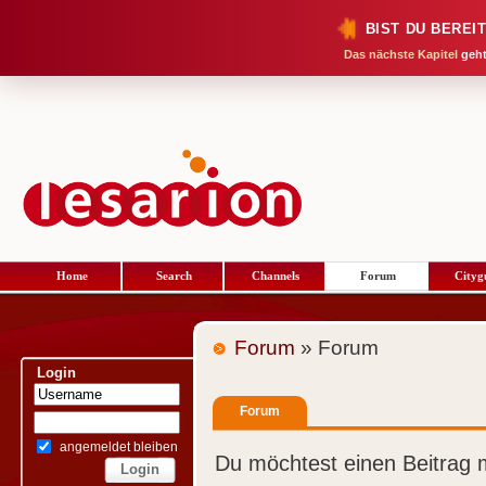
BIST DU BEREI
Das nächste Kapitel
geht
Home
Search
Channels
Forum
Cityg
Forum
» Forum
Login
Forum
angemeldet bleiben
Du möchtest einen Beitrag