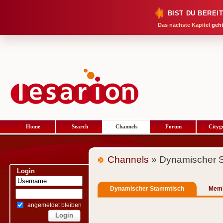
BIST DU BEREI
Das nächste Kapitel
geht
Home
Search
Channels
Forum
Cityg
Channels
» Dynamischer 
Login
Dynamischer Stammtisch
Mem
angemeldet bleiben