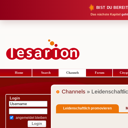
BIST DU BEREI
Das nächste Kapitel
geht
Home
Search
Channels
Forum
Cityg
Channels
» Leidenschaftli
Login
Leidenschaftlich promovieren
M
angemeldet bleiben