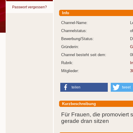
Passwort vergessen?
Info
Channel-Name:
L
Channelstatus:
o
Bewerbung/Status:
D
Gründerin:
G
Channel besteht seit dem:
0
Rubrik:
I
Mitglieder:
3
teilen
tweet
Kurzbeschreibung
Für Frauen, die promoviert 
gerade dran sitzen