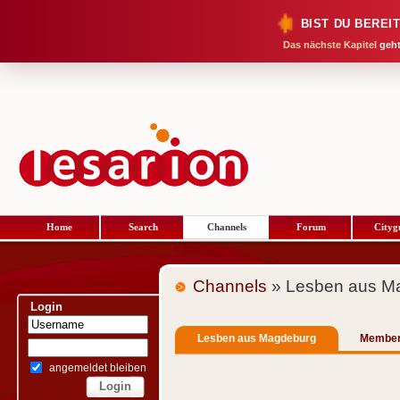
BIST DU BEREI
Das nächste Kapitel
geht
Home
Search
Channels
Forum
Cityg
Channels
» Lesben aus M
Login
Lesben aus Magdeburg
Membe
angemeldet bleiben