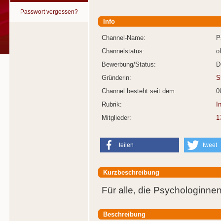
Passwort vergessen?
Info
Channel-Name:
P
Channelstatus:
o
Bewerbung/Status:
D
Gründerin:
S
Channel besteht seit dem:
0
Rubrik:
I
Mitglieder:
1
teilen
tweet
Kurzbeschreibung
Für alle, die Psychologinne
Beschreibung