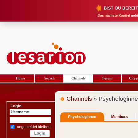
BIST DU BEREI
Das nächste Kapitel
geht
Home
Search
Channels
Forum
Cityg
Channels
» Psychologinn
Login
Psychologinnen
Members
angemeldet bleiben