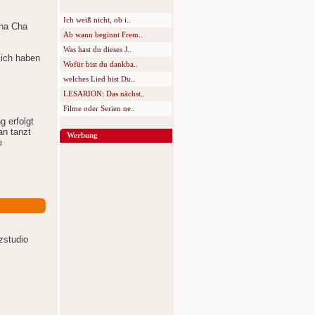
Ich weiß nicht, ob i..
Cha Cha
Ab wann beginnt Frem..
Was hast du dieses J..
 ich haben
Wofür bist du dankba..
welches Lied bist Du..
LESARION: Das nächst..
Filme oder Serien ne..
g erfolgt
an tanzt
Werbung
e
zstudio