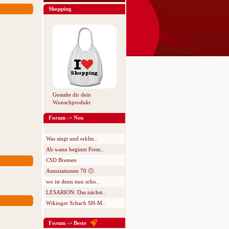
Shopping
Gestalte dir dein
Wunschprodukt
Forum -> Neu
Was singt und erklin..
Ab wann beginnt Frem..
CSD Bremen
Assoziationen 70 🙂
wo ist denn nun scho..
LESARION: Das nächst..
Wikinger Schach SH-M..
Forum -> Beste