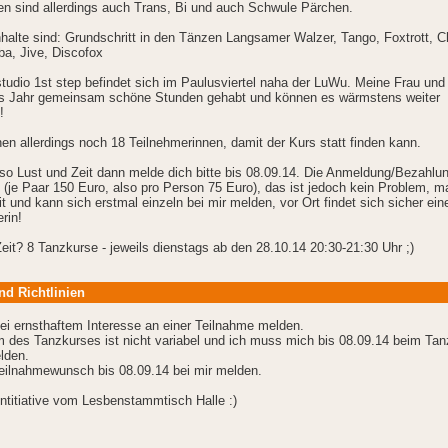
n sind allerdings auch Trans, Bi und auch Schwule Pärchen.
halte sind: Grundschritt in den Tänzen Langsamer Walzer, Tango, Foxtrott, 
a, Jive, Discofox
udio 1st step befindet sich im Paulusviertel naha der LuWu. Meine Frau und
tes Jahr gemeinsam schöne Stunden gehabt und können es wärmstens weiter
!
en allerdings noch 18 Teilnehmerinnen, damit der Kurs statt finden kann.
so Lust und Zeit dann melde dich bitte bis 08.09.14. Die Anmeldung/Bezahlun
(je Paar 150 Euro, also pro Person 75 Euro), das ist jedoch kein Problem, m
t und kann sich erstmal einzeln bei mir melden, vor Ort findet sich sicher ein
rin!
eit? 8 Tanzkurse - jeweils dienstags ab den 28.10.14 20:30-21:30 Uhr ;)
nd Richtlinien
bei ernsthaftem Interesse an einer Teilnahme melden.
 des Tanzkurses ist nicht variabel und ich muss mich bis 08.09.14 beim Tan
lden.
Teilnahmewunsch bis 08.09.14 bei mir melden.
ntitiative vom Lesbenstammtisch Halle :)