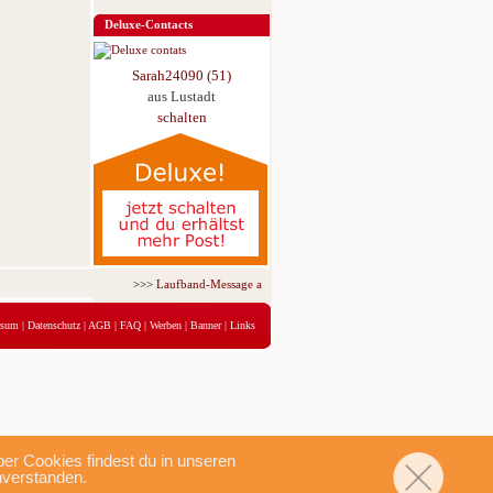
Deluxe-Contacts
Sarah24090 (51)
aus Lustadt
schalten
>>>
Laufband-Message ab nur 5,95 € für 3 Tage!
<<<
ssum
|
Datenschutz
|
AGB
|
FAQ
|
Werben
|
Banner
|
Links
r Cookies findest du in unseren
nverstanden.