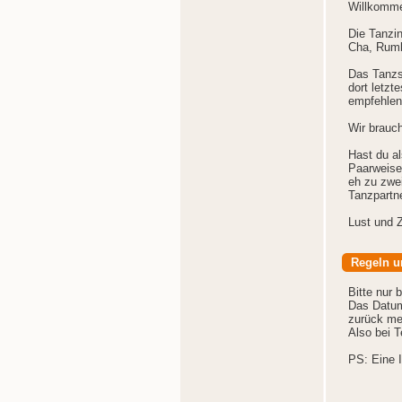
Willkomme
Die Tanzin
Cha, Rumb
Das Tanzst
dort letz
empfehlen
Wir brauch
Hast du al
Paarweise 
eh zu zwei
Tanzpartne
Lust und Z
Regeln u
Bitte nur 
Das Datum
zurück me
Also bei 
PS: Eine I