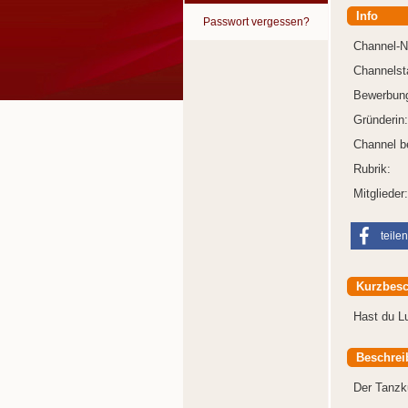
Info
Passwort vergessen?
Channel-
Channelst
Bewerbung
Gründerin:
Channel b
Rubrik:
Mitglieder:
teilen
Kurzbesc
Hast du L
Beschrei
Der Tanzku