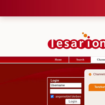
Home
Search
Channe
Channel
Login
Tanzkur
angemeldet bleiben