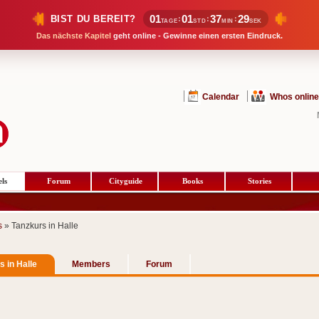
01
01
37
29
BIST DU BEREIT?
:
:
:
TAGE
STD
MIN
SEK
Das nächste Kapitel
geht online - Gewinne einen ersten Eindruck.
Calendar
Whos online
ls
Forum
Cityguide
Books
Stories
s
» Tanzkurs in Halle
s in Halle
Members
Forum