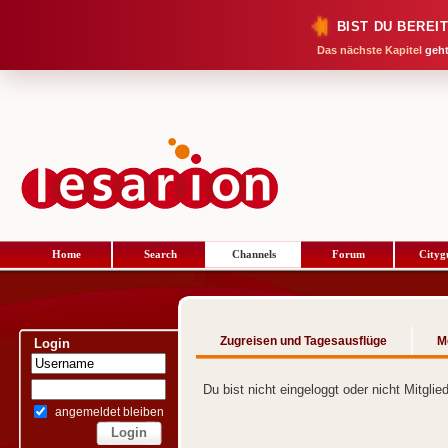
BIST DU BEREI
Das nächste Kapitel
geht
Home
Search
Channels
Forum
Cityg
Zugreisen und Tagesausflüge
M
Login
Du bist nicht eingeloggt oder nicht Mitgli
angemeldet bleiben