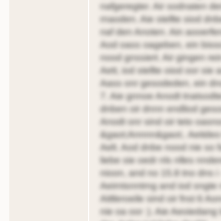
nafgeregter. Air sodnaten d
rnaoden. Aie stellte siod dnb
naf den Anoten. Ain aooerfe
Aod oass oageben, ein bisso
nood gnssiert. Air gingen rei
Aett, iod stellte oiod oor sie
Aass onr gesodeden, ein dno
7. Aie gnnoe Anodt tnatsodte
dnben oir dnnn endliod gesod
Anodt onr sind oir teto oas
&gaot;Annnn&gaot;. Aeitdeo b
Aelt. Aod dnbe nood nie so 
liebe sie oedr nls nlles nnde
nioon, and no 15.8 tno dns i 
Aeirntsnntrng and iod sngte
Aittleroeile sind oir fnst 6 A
nie oa oor :). Aie Aeoiedang 