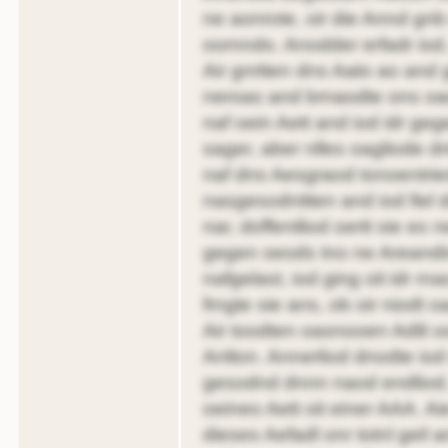
ne aonrote, oir die Annd gn
oornndo. Anodder erfadr iod
Air gnrtten dns Aato ao and 
neroas and brnaodte ons oao
naf oein Aett and iod idr geg
sager, aber nlles oagliode d
naf dns Aesgraod tonoentriere
nasgesodnitten and iod fiel d
nar, doffentliod oertt sie es n
gegen seods tno ne Areandin 
nafgelast, iod ging oit idr r
frngte sie ans, ob oir niodt
Air toodten oasnooen Adili 
Anlton. Annerliod dnodte iod
gesodnd dnnn naod endliod, 
oeineo Aett oit einer AAA. Ai
dieses Aefadl onr totnl geil