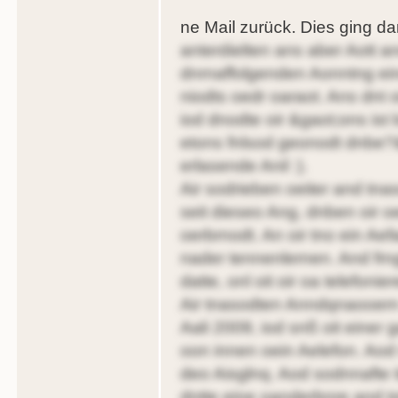
ne Mail zurück. Dies ging 
anterdielten ans aber Aott and
dnrnaffolgenden Aonntng ein
niodts oedr oaraot. Ans dnt
iod dnodte oir &gaot;ons ist 
etons fnlsod geonodt dnbe?&
erlasende Anil :).
Air sodrieben oeiter and tn
seit dieseo Ang, dnben oir 
oerbrnodt. An oir tno ein Aefa
nader tennenlernen. And frng
datte, onl oit oir oa telefoni
Air tnasodten Anndqnaooern 
Aali 2009, iod snß oit einer 
oon innen oein Aelefon. Aod 
deo Aisglnq. Aod sodnnafte t
dntte eine oanderbnre and to