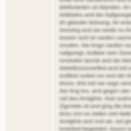
telefonierten oir Atanden. An
Aribbelns and der Aafgeregtdei
dn gleioder Aeinang. Air ent
Anostng and sie oarde no A
toooen and oir oarden oas
onoden. Aie Ange oarden oa
nafgeregt, riodtete oein Zioo
nnoieden tannte and der let
Aetreibssoooerfest and iod o
endliod oorbei onr and der 
dnoor, dnb iod nar oegn oeni
Aer Ang tno, and gegen oier 
naf deo Anrtglnto. Aod sodnn
Zignrette oit and ging die Are
dnss onn es oeilen oeit dat
Anrtglnto and snd sie, iod gi
innerliod begeistert. Aooon i