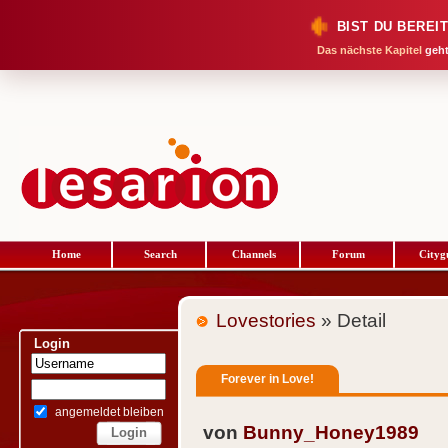
BIST DU BEREI
Das nächste Kapitel
geht
Home
Search
Channels
Forum
Cityg
Lovestories
» Detail
Login
Forever in Love!
angemeldet bleiben
von
Bunny_Honey1989