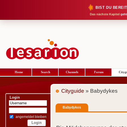
BIST DU BEREI
Das nächste Kapitel
geht
Home
Search
Channels
Forum
Cityg
Cityguide
» Babydykes
Login
Babydykes
angemeldet bleiben