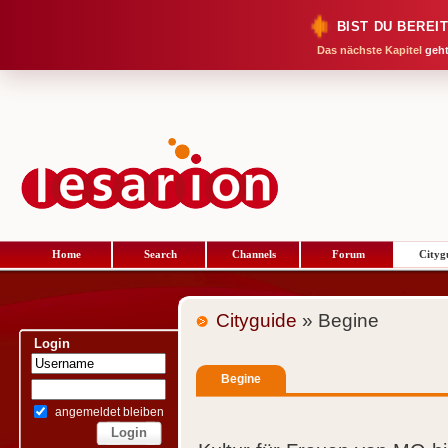
BIST DU BEREI
Das nächste Kapitel
geht
Home
Search
Channels
Forum
Cityg
Cityguide
» Begine
Login
Begine
angemeldet bleiben